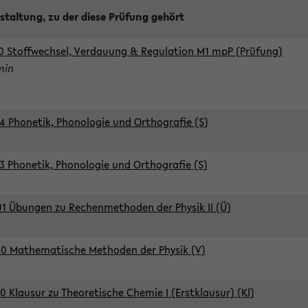
staltung, zu der diese Prüfung gehört
0 Stoffwechsel, Verdauung & Regulation M1 mpP (Prüfung)
min
4 Phonetik, Phonologie und Orthografie (S)
3 Phonetik, Phonologie und Orthografie (S)
1 Übungen zu Rechenmethoden der Physik II (Ü)
0 Mathematische Methoden der Physik (V)
0 Klausur zu Theoretische Chemie I (Erstklausur) (Kl)