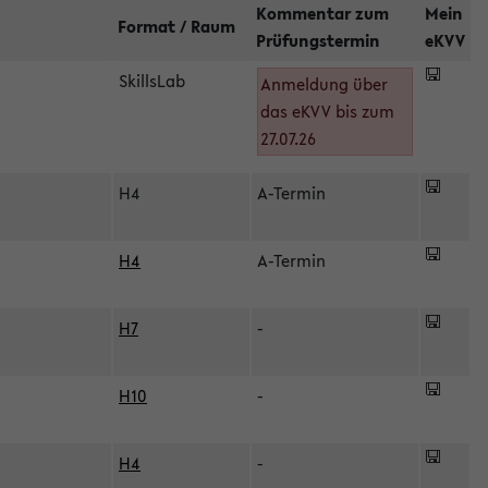
Kommentar zum
Mein
Format / Raum
Prüfungstermin
eKVV
SkillsLab
Anmeldung über
das eKVV bis zum
27.07.26
H4
A-Termin
H4
A-Termin
H7
-
H10
-
H4
-