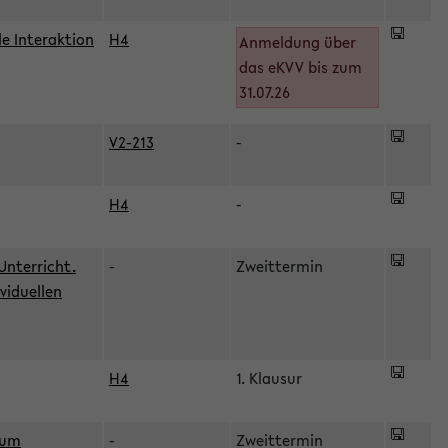
le Interaktion
H4
Anmeldung über
das eKVV bis zum
31.07.26
V2-213
-
H4
-
Unterricht.
-
Zweittermin
viduellen
H4
1. Klausur
zum
-
Zweittermin