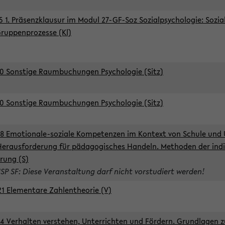
5 1. Präsenzklausur im Modul 27-GF-Soz Sozialpsychologie: Sozia
ruppenprozesse (Kl)
0 Sonstige Raumbuchungen Psychologie (Sitz)
0 Sonstige Raumbuchungen Psychologie (Sitz)
8 Emotionale-soziale Kompetenzen im Kontext von Schule und 
Herausforderung für pädagogisches Handeln. Methoden der indi
rung (S)
ISP SF: Diese Veranstaltung darf nicht vorstudiert werden!
1 Elementare Zahlentheorie (V)
4 Verhalten verstehen, Unterrichten und Fördern. Grundlagen 