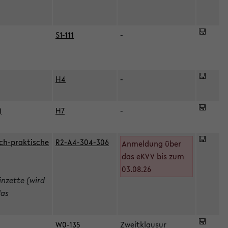
S1-111
-
H4
-
)
H7
-
ch-praktische
R2-A4-304-306
Anmeldung über
das eKVV bis zum
03.08.26
inzette (wird
das
W0-135
Zweitklausur