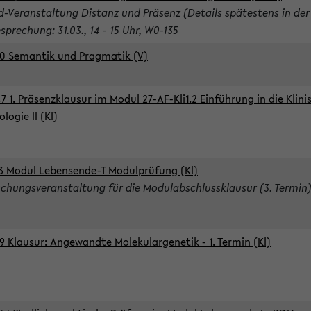
d-Veranstaltung Distanz und Präsenz (Details spätestens in der
sprechung: 31.03., 14 - 15 Uhr, W0-135
0 Semantik und Pragmatik (V)
7 1. Präsenzklausur im Modul 27-AF-Kli1.2 Einführung in die Klini
logie II (Kl)
3 Modul Lebensende-T Modulprüfung (Kl)
chungsveranstaltung für die Modulabschlussklausur (3. Termin
9 Klausur: Angewandte Molekulargenetik - 1. Termin (Kl)