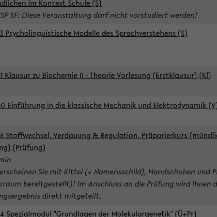
dlichen im Kontext Schule (S)
ISP SF: Diese Veranstaltung darf nicht vorstudiert werden!
3 Psycholinguistische Modelle des Sprachverstehens (S)
1 Klausur zu Biochemie II - Theorie Vorlesung (Erstklausur) (Kl)
0 Einführung in die klassische Mechanik und Elektrodynamik (V
6 Stoffwechsel, Verdauung & Regulation, Präparierkurs (mündli
ng) (Prüfung)
rmin
 erscheinen Sie mit Kittel (+ Namensschild), Handschuhen und P
rraum bereitgestellt)! Im Anschluss an die Prüfung wird Ihnen 
ngsergebnis direkt mitgeteilt.
4 Spezialmodul "Grundlagen der Molekulargenetik" (Ü+Pr)