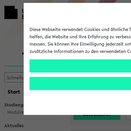
Diese Webseite verwendet Cookies und ähnliche Te
helfen, die Website und Ihre Erfahrung zu verbes
messen. Sie können Ihre Einwilligung jederzeit u
zusätzliche Informationen zu den verwendeten C
Universität
Forschung
Alle noch st
mein
Start
eKVV
Einrichtung:
Studiengangsauswahl
Modulrecherche
Aktuelles