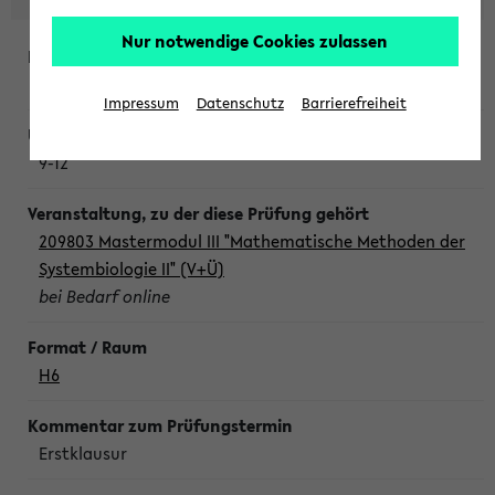
Nur notwendige Cookies zulassen
Freitag, 7. August 2026
Impressum
Datenschutz
Barrierefreiheit
9-12
209803 Mastermodul III "Mathematische Methoden der
Systembiologie II" (V+Ü)
bei Bedarf online
H6
Erstklausur