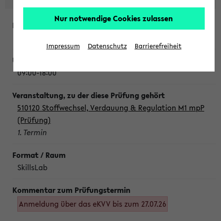
Nur notwendige Cookies zulassen
Montag, 10. August 2026
Impressum
Datenschutz
Barrierefreiheit
09:00-18:00
510120 Stoffwechsel, Verdauung & Regulation M1 mpP
(Prüfung)
1. Termin
SkillsLab
Anmeldung über das eKVV bis zum 27.07.26