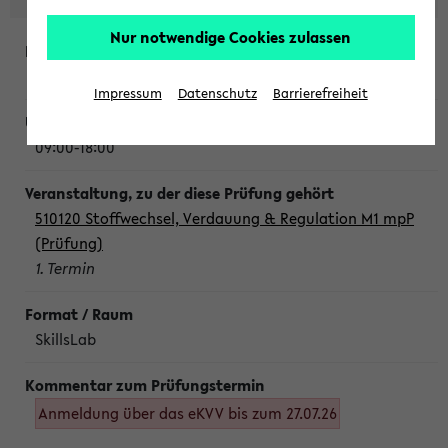
Nur notwendige Cookies zulassen
Montag, 10. August 2026
Impressum
Datenschutz
Barrierefreiheit
09:00-18:00
510120 Stoffwechsel, Verdauung & Regulation M1 mpP
(Prüfung)
1. Termin
SkillsLab
Anmeldung über das eKVV bis zum 27.07.26