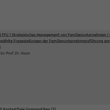
3 FFU 1 Strategisches Management von Familienunternehmen / 
wählte Fragestellungen der Familienunternehmensführung am 
)
rin: Prof. Dr. Hoon
0 Kontextfreie Grammatiken (S)