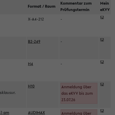
Kommentar zum
Mein
Format / Raum
Prüfungstermin
eKVV
X-A4-212
-
B2-249
-
H4
-
H10
Anmeldung über
sklausur.
das eKVV bis zum
23.07.26
k) am
AUDIMAX
Anmeldung über