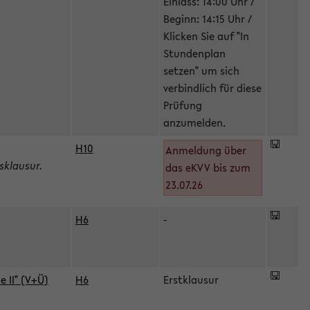
Einlass: 14:00 Uhr /
Beginn: 14:15 Uhr /
Klicken Sie auf "In
Stundenplan
setzen" um sich
verbindlich für diese
Prüfung
anzumelden.
H10
Anmeldung über
sklausur.
das eKVV bis zum
23.07.26
H6
-
 II" (V+Ü)
H6
Erstklausur