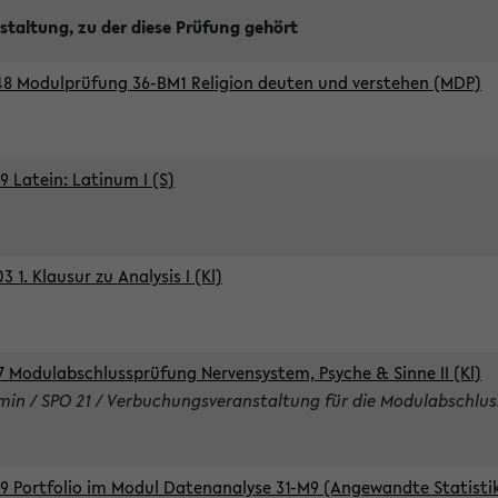
staltung, zu der diese Prüfung gehört
8 Modulprüfung 36-BM1 Religion deuten und verstehen (MDP)
9 Latein: Latinum I (S)
 1. Klausur zu Analysis I (Kl)
7 Modulabschlussprüfung Nervensystem, Psyche & Sinne II (Kl)
rmin / SPO 21 / Verbuchungsveranstaltung für die Modulabschlus
9 Portfolio im Modul Datenanalyse 31-M9 (Angewandte Statisti