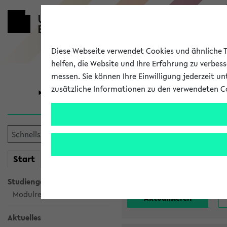
Diese Webseite verwendet Cookies und ähnliche Te
helfen, die Website und Ihre Erfahrung zu verbes
messen. Sie können Ihre Einwilligung jederzeit u
zusätzliche Informationen zu den verwendeten C
Universität
Forschung
Alle noch st
mein
Start
eKVV
Einrichtung:
Studiengangsauswahl
Modulrecherche
Aktuelles