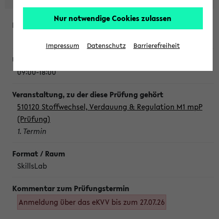
Nur notwendige Cookies zulassen
Montag, 10. August 2026
Impressum
Datenschutz
Barrierefreiheit
09:00-18:00
510120 Stoffwechsel, Verdauung & Regulation M1 mpP
(Prüfung)
1. Termin
SkillsLab
Anmeldung über das eKVV bis zum 27.07.26