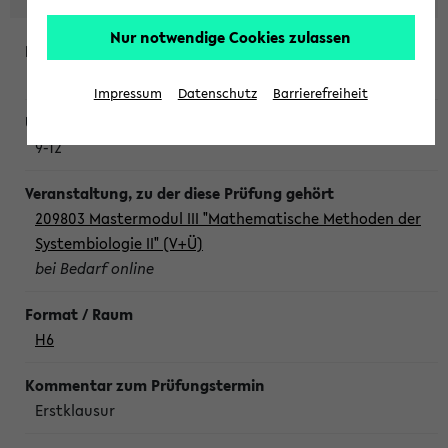
Nur notwendige Cookies zulassen
Freitag, 7. August 2026
Impressum
Datenschutz
Barrierefreiheit
9-12
209803 Mastermodul III "Mathematische Methoden der
Systembiologie II" (V+Ü)
bei Bedarf online
H6
Erstklausur