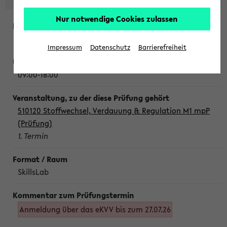
Nur notwendige Cookies zulassen
Montag, 10. August 2026
Impressum
Datenschutz
Barrierefreiheit
09:00-18:00
510120 Stoffwechsel, Verdauung & Regulation M1 mpP
(Prüfung)
1. Termin
SkillsLab
Anmeldung über das eKVV bis zum 27.07.26