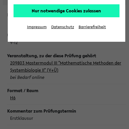
Nur notwendige Cookies zulassen
Freitag, 7. August 2026
Impressum
Datenschutz
Barrierefreiheit
9-12
209803 Mastermodul III "Mathematische Methoden der
Systembiologie II" (V+Ü)
bei Bedarf online
H6
Erstklausur