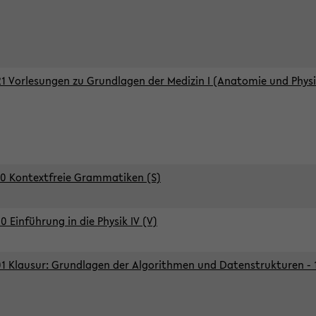
1 Vorlesungen zu Grundlagen der Medizin I (Anatomie und Physi
0 Kontextfreie Grammatiken (S)
0 Einführung in die Physik IV (V)
1 Klausur: Grundlagen der Algorithmen und Datenstrukturen - 1.