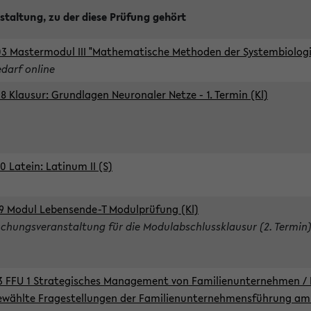
staltung, zu der diese Prüfung gehört
3 Mastermodul III "Mathematische Methoden der Systembiologie
edarf online
8 Klausur: Grundlagen Neuronaler Netze - 1. Termin (Kl)
0 Latein: Latinum II (S)
9 Modul Lebensende-T Modulprüfung (Kl)
chungsveranstaltung für die Modulabschlussklausur (2. Termin
3 FFU 1 Strategisches Management von Familienunternehmen / 
wählte Fragestellungen der Familienunternehmensführung am 