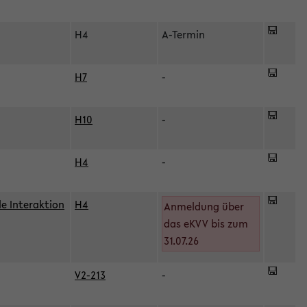
H4
A-Termin
H7
-
H10
-
H4
-
le Interaktion
H4
Anmeldung über
das eKVV bis zum
31.07.26
V2-213
-