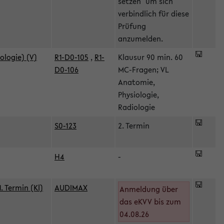
setzen" um sich
verbindlich für diese
Prüfung
anzumelden.
ologie) (V)
R1-D0-105
,
R1-
Klausur 90 min. 60
D0-106
MC-Fragen; VL
Anatomie,
Physiologie,
Radiologie
S0-123
2. Termin
H4
-
 Termin (Kl)
AUDIMAX
Anmeldung über
das eKVV bis zum
04.08.26