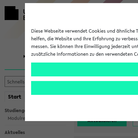
Diese Webseite verwendet Cookies und ähnliche Te
helfen, die Website und Ihre Erfahrung zu verbes
messen. Sie können Ihre Einwilligung jederzeit u
zusätzliche Informationen zu den verwendeten C
Universität
Forschung
Alle noch st
mein
Start
eKVV
Einrichtung:
Studiengangsauswahl
Modulrecherche
Aktuelles