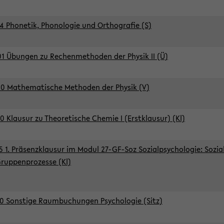
4 Phonetik, Phonologie und Orthografie (S)
1 Übungen zu Rechenmethoden der Physik II (Ü)
0 Mathematische Methoden der Physik (V)
0 Klausur zu Theoretische Chemie I (Erstklausur) (Kl)
5 1. Präsenzklausur im Modul 27-GF-Soz Sozialpsychologie: Sozia
ruppenprozesse (Kl)
0 Sonstige Raumbuchungen Psychologie (Sitz)