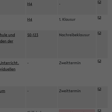
H4
-
H4
1. Klausur
hule und
S0-123
Nachreibeklausur
oden der
Unterricht.
-
Zweittermin
viduellen
zum
-
Zweittermin