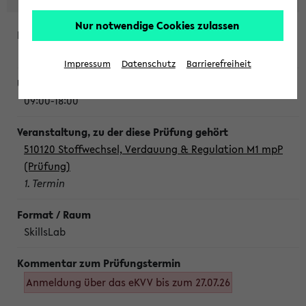
Nur notwendige Cookies zulassen
Montag, 10. August 2026
Impressum
Datenschutz
Barrierefreiheit
09:00-18:00
510120 Stoffwechsel, Verdauung & Regulation M1 mpP
(Prüfung)
1. Termin
SkillsLab
Anmeldung über das eKVV bis zum 27.07.26