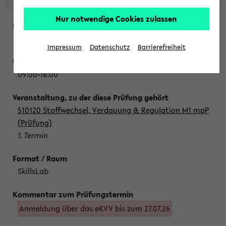
Nur notwendige Cookies zulassen
Montag, 10. August 2026
Impressum
Datenschutz
Barrierefreiheit
09:00-18:00
510120 Stoffwechsel, Verdauung & Regulation M1 mpP
(Prüfung)
1. Termin
SkillsLab
Anmeldung über das eKVV bis zum 27.07.26