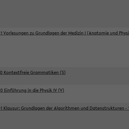
1 Vorlesungen zu Grundlagen der Medizin I (Anatomie und Physi
0 Kontextfreie Grammatiken (S)
0 Einführung in die Physik IV (V)
1 Klausur: Grundlagen der Algorithmen und Datenstrukturen - 1.