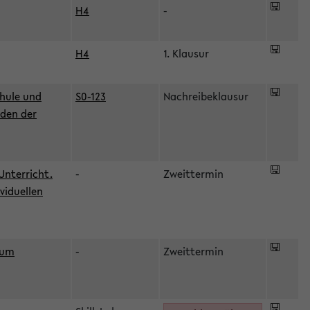
H4
-
H4
1. Klausur
hule und
S0-123
Nachreibeklausur
oden der
Unterricht.
-
Zweittermin
viduellen
zum
-
Zweittermin