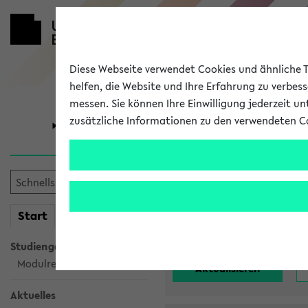
Diese Webseite verwendet Cookies und ähnliche Te
helfen, die Website und Ihre Erfahrung zu verbes
messen. Sie können Ihre Einwilligung jederzeit u
zusätzliche Informationen zu den verwendeten C
Universität
Forschung
Alle noch st
mein
Start
eKVV
Einrichtung:
Studiengangsauswahl
Modulrecherche
Aktuelles