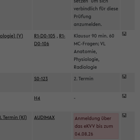
setzen" um sich
verbindlich für diese
Prüfung
anzumelden.
ologie) (V)
R1-D0-105
,
R1-
Klausur 90 min. 60
D0-106
MC-Fragen; VL
Anatomie,
Physiologie,
Radiologie
S0-123
2. Termin
H4
-
 Termin (Kl)
AUDIMAX
Anmeldung über
das eKVV bis zum
04.08.26