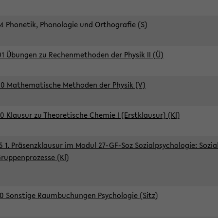
4 Phonetik, Phonologie und Orthografie (S)
1 Übungen zu Rechenmethoden der Physik II (Ü)
0 Mathematische Methoden der Physik (V)
0 Klausur zu Theoretische Chemie I (Erstklausur) (Kl)
5 1. Präsenzklausur im Modul 27-GF-Soz Sozialpsychologie: Sozia
ruppenprozesse (Kl)
0 Sonstige Raumbuchungen Psychologie (Sitz)