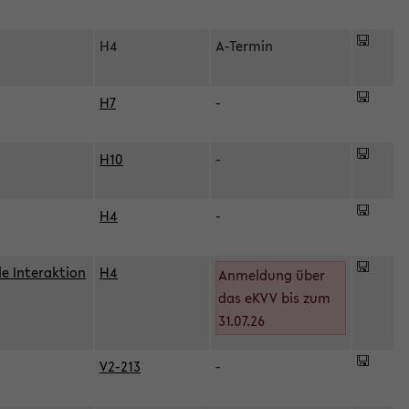
H4
A-Termin
H7
-
H10
-
H4
-
le Interaktion
H4
Anmeldung über
das eKVV bis zum
31.07.26
V2-213
-