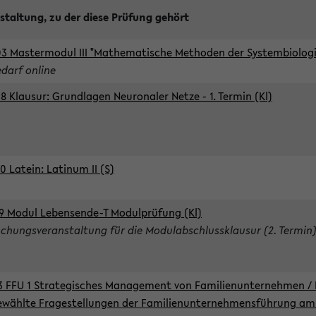
staltung, zu der diese Prüfung gehört
3 Mastermodul III "Mathematische Methoden der Systembiologie
edarf online
8 Klausur: Grundlagen Neuronaler Netze - 1. Termin (Kl)
0 Latein: Latinum II (S)
9 Modul Lebensende-T Modulprüfung (Kl)
chungsveranstaltung für die Modulabschlussklausur (2. Termin
3 FFU 1 Strategisches Management von Familienunternehmen / 
wählte Fragestellungen der Familienunternehmensführung am 