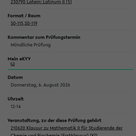
230790 Latein: Latinum II (S)
S0-115
,
S0-119
Mündliche Prüfung
Donnerstag, 6. August 2026
12-14
210620 Klausur zu Mathematik II für Studierende der
Chemie und Biochemie (Erstklausur) (Kl)