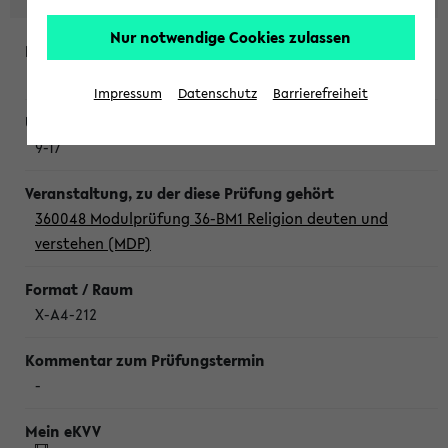
Nur notwendige Cookies zulassen
Donnerstag, 6. August 2026
Impressum
Datenschutz
Barrierefreiheit
9-17
360048 Modulprüfung 36-BM1 Religion deuten und
verstehen (MDP)
X-A4-212
-