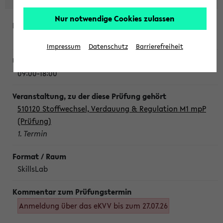
Nur notwendige Cookies zulassen
Montag, 10. August 2026
Impressum
Datenschutz
Barrierefreiheit
09:00-18:00
510120 Stoffwechsel, Verdauung & Regulation M1 mpP
(Prüfung)
1. Termin
SkillsLab
Anmeldung über das eKVV bis zum 27.07.26