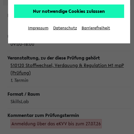
Nur notwendige Cookies zulassen
Montag, 10. August 2026
Impressum
Datenschutz
Barrierefreiheit
09:00-18:00
510120 Stoffwechsel, Verdauung & Regulation M1 mpP
(Prüfung)
1. Termin
SkillsLab
Anmeldung über das eKVV bis zum 27.07.26