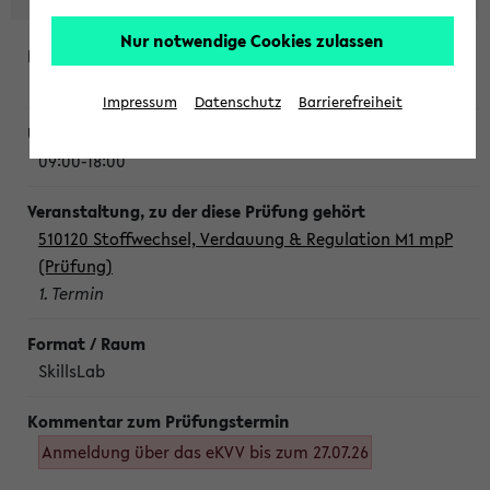
Nur notwendige Cookies zulassen
Montag, 10. August 2026
Impressum
Datenschutz
Barrierefreiheit
09:00-18:00
510120 Stoffwechsel, Verdauung & Regulation M1 mpP
(Prüfung)
1. Termin
SkillsLab
Anmeldung über das eKVV bis zum 27.07.26