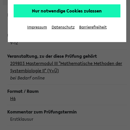
Nur notwendige Cookies zulassen
Freitag, 7. August 2026
Impressum
Datenschutz
Barrierefreiheit
9-12
209803 Mastermodul III "Mathematische Methoden der
Systembiologie II" (V+Ü)
bei Bedarf online
H6
Erstklausur