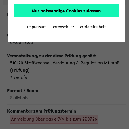
Nur notwendige Cookies zulassen
Montag, 10. August 2026
Impressum
Datenschutz
Barrierefreiheit
09:00-18:00
510120 Stoffwechsel, Verdauung & Regulation M1 mpP
(Prüfung)
1. Termin
SkillsLab
Anmeldung über das eKVV bis zum 27.07.26