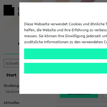
Diese Webseite verwendet Cookies und ähnliche Te
helfen, die Website und Ihre Erfahrung zu verbes
messen. Sie können Ihre Einwilligung jederzeit u
zusätzliche Informationen zu den verwendeten C
Universität
Forschung
Alle noch st
mein
Start
eKVV
Einrichtung:
Studiengangsauswahl
Modulrecherche
Aktuelles