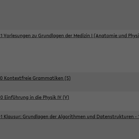
1 Vorlesungen zu Grundlagen der Medizin I (Anatomie und Physi
0 Kontextfreie Grammatiken (S)
0 Einführung in die Physik IV (V)
1 Klausur: Grundlagen der Algorithmen und Datenstrukturen - 1.