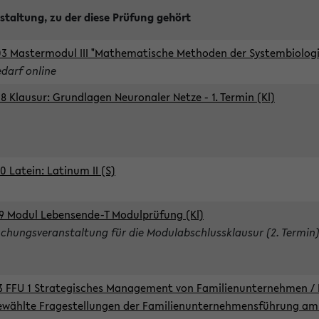
staltung, zu der diese Prüfung gehört
3 Mastermodul III "Mathematische Methoden der Systembiologie
edarf online
8 Klausur: Grundlagen Neuronaler Netze - 1. Termin (Kl)
0 Latein: Latinum II (S)
9 Modul Lebensende-T Modulprüfung (Kl)
chungsveranstaltung für die Modulabschlussklausur (2. Termin
3 FFU 1 Strategisches Management von Familienunternehmen / 
wählte Fragestellungen der Familienunternehmensführung am 