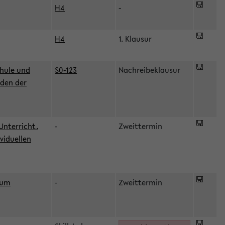
H4
-
H4
1. Klausur
hule und
S0-123
Nachreibeklausur
oden der
Unterricht.
-
Zweittermin
viduellen
zum
-
Zweittermin