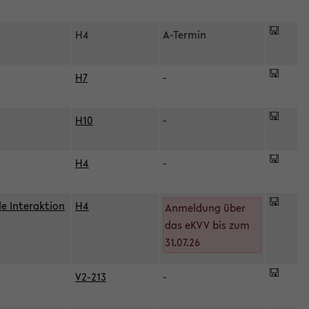
H4
A-Termin
H7
-
H10
-
H4
-
le Interaktion
H4
Anmeldung über
das eKVV bis zum
31.07.26
V2-213
-