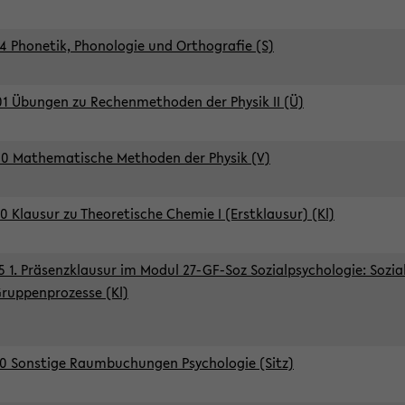
4 Phonetik, Phonologie und Orthografie (S)
1 Übungen zu Rechenmethoden der Physik II (Ü)
0 Mathematische Methoden der Physik (V)
0 Klausur zu Theoretische Chemie I (Erstklausur) (Kl)
5 1. Präsenzklausur im Modul 27-GF-Soz Sozialpsychologie: Sozia
ruppenprozesse (Kl)
0 Sonstige Raumbuchungen Psychologie (Sitz)