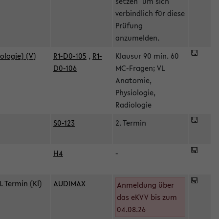
setzen" um sich
verbindlich für diese
Prüfung
anzumelden.
ologie) (V)
R1-D0-105
,
R1-
Klausur 90 min. 60
D0-106
MC-Fragen; VL
Anatomie,
Physiologie,
Radiologie
S0-123
2. Termin
H4
-
 Termin (Kl)
AUDIMAX
Anmeldung über
das eKVV bis zum
04.08.26