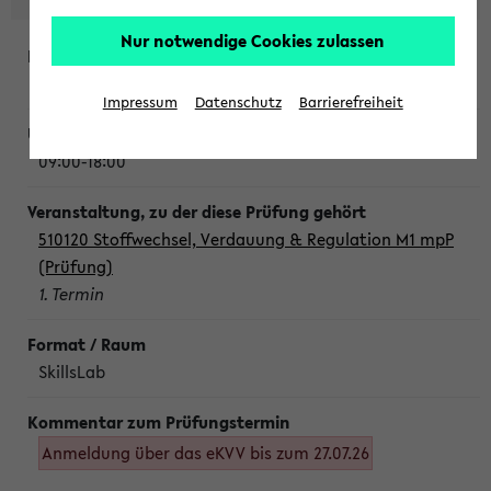
Nur notwendige Cookies zulassen
Montag, 10. August 2026
Impressum
Datenschutz
Barrierefreiheit
09:00-18:00
510120 Stoffwechsel, Verdauung & Regulation M1 mpP
(Prüfung)
1. Termin
SkillsLab
Anmeldung über das eKVV bis zum 27.07.26