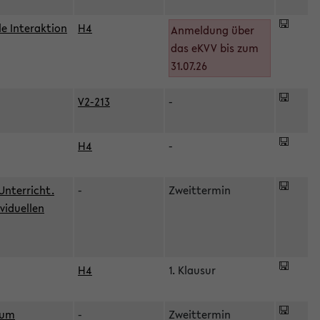
le Interaktion
H4
Anmeldung über
das eKVV bis zum
31.07.26
V2-213
-
H4
-
Unterricht.
-
Zweittermin
viduellen
H4
1. Klausur
zum
-
Zweittermin