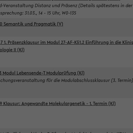
d-Veranstaltung Distanz und Präsenz (Details spätestens in der
sprechung: 31.03., 14 - 15 Uhr, W0-135
0 Semantik und Pragmatik (V)
7 1. Präsenzklausur im Modul 27-AF-Kli1.2 Einführung in die Klini
logie II (Kl)
3 Modul Lebensende-T Modulprüfung (Kl)
chungsveranstaltung für die Modulabschlussklausur (3. Termin
9 Klausur: Angewandte Molekulargenetik - 1. Termin (Kl)