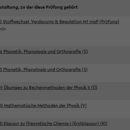
staltung, zu der diese Prüfung gehört
0 Stoffwechsel, Verdauung & Regulation M1 mpP (Prüfung)
min
4 Phonetik, Phonologie und Orthografie (S)
3 Phonetik, Phonologie und Orthografie (S)
1 Übungen zu Rechenmethoden der Physik II (Ü)
0 Mathematische Methoden der Physik (V)
0 Klausur zu Theoretische Chemie I (Erstklausur) (Kl)