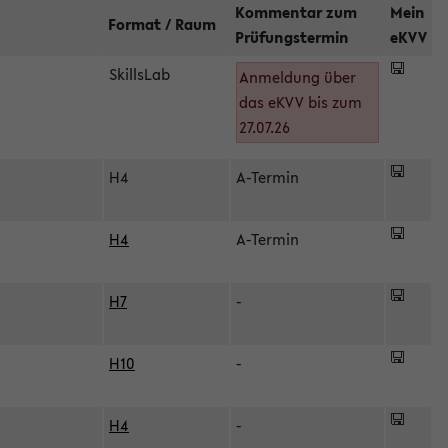
Kommentar zum
Mein
Format / Raum
Prüfungstermin
eKVV
SkillsLab
Anmeldung über
das eKVV bis zum
27.07.26
H4
A-Termin
H4
A-Termin
H7
-
H10
-
H4
-