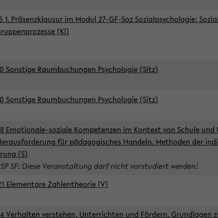
5 1. Präsenzklausur im Modul 27-GF-Soz Sozialpsychologie: Sozia
ruppenprozesse (Kl)
0 Sonstige Raumbuchungen Psychologie (Sitz)
0 Sonstige Raumbuchungen Psychologie (Sitz)
8 Emotionale-soziale Kompetenzen im Kontext von Schule und 
Herausforderung für pädagogisches Handeln. Methoden der indi
rung (S)
ISP SF: Diese Veranstaltung darf nicht vorstudiert werden!
1 Elementare Zahlentheorie (V)
4 Verhalten verstehen, Unterrichten und Fördern. Grundlagen 