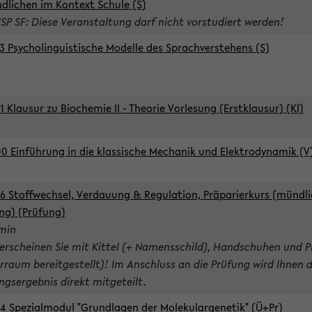
dlichen im Kontext Schule (S)
ISP SF: Diese Veranstaltung darf nicht vorstudiert werden!
3 Psycholinguistische Modelle des Sprachverstehens (S)
1 Klausur zu Biochemie II - Theorie Vorlesung (Erstklausur) (Kl)
0 Einführung in die klassische Mechanik und Elektrodynamik (V
6 Stoffwechsel, Verdauung & Regulation, Präparierkurs (mündli
ng) (Prüfung)
rmin
 erscheinen Sie mit Kittel (+ Namensschild), Handschuhen und P
rraum bereitgestellt)! Im Anschluss an die Prüfung wird Ihnen 
ngsergebnis direkt mitgeteilt.
4 Spezialmodul "Grundlagen der Molekulargenetik" (Ü+Pr)