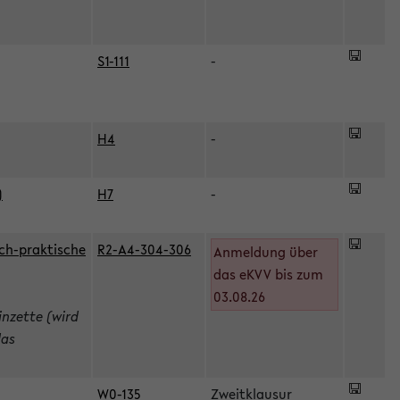
S1-111
-
H4
-
)
H7
-
ch-praktische
R2-A4-304-306
Anmeldung über
das eKVV bis zum
03.08.26
inzette (wird
das
W0-135
Zweitklausur