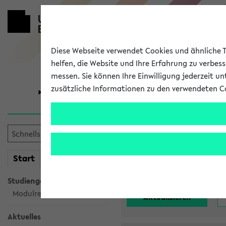
Diese Webseite verwendet Cookies und ähnliche Te
helfen, die Website und Ihre Erfahrung zu verbes
messen. Sie können Ihre Einwilligung jederzeit u
zusätzliche Informationen zu den verwendeten C
Universität
Forschung
Alle noch st
mein
Start
eKVV
Einrichtung:
Studiengangsauswahl
Modulrecherche
Aktuelles