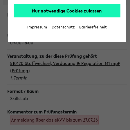
Nur notwendige Cookies zulassen
Montag, 10. August 2026
Impressum
Datenschutz
Barrierefreiheit
09:00-18:00
510120 Stoffwechsel, Verdauung & Regulation M1 mpP
(Prüfung)
1. Termin
SkillsLab
Anmeldung über das eKVV bis zum 27.07.26