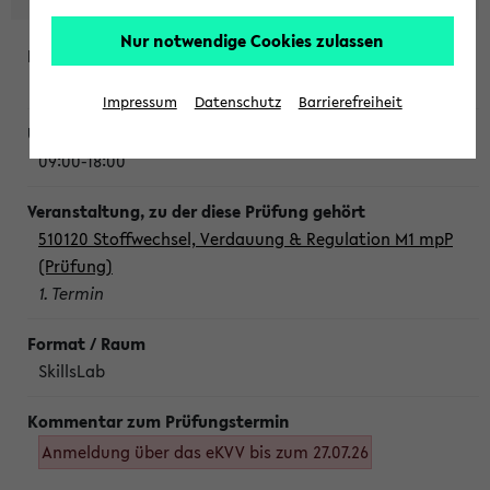
Nur notwendige Cookies zulassen
Montag, 10. August 2026
Impressum
Datenschutz
Barrierefreiheit
09:00-18:00
510120 Stoffwechsel, Verdauung & Regulation M1 mpP
(Prüfung)
1. Termin
SkillsLab
Anmeldung über das eKVV bis zum 27.07.26