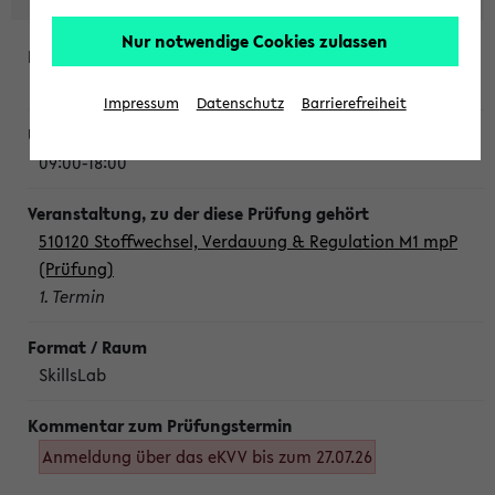
Nur notwendige Cookies zulassen
Montag, 10. August 2026
Impressum
Datenschutz
Barrierefreiheit
09:00-18:00
510120 Stoffwechsel, Verdauung & Regulation M1 mpP
(Prüfung)
1. Termin
SkillsLab
Anmeldung über das eKVV bis zum 27.07.26