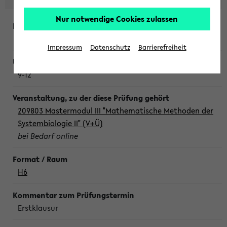
Nur notwendige Cookies zulassen
Freitag, 7. August 2026
Impressum
Datenschutz
Barrierefreiheit
9-12
209803 Mastermodul III "Mathematische Methoden der
Systembiologie II" (V+Ü)
bei Bedarf online
H6
Erstklausur