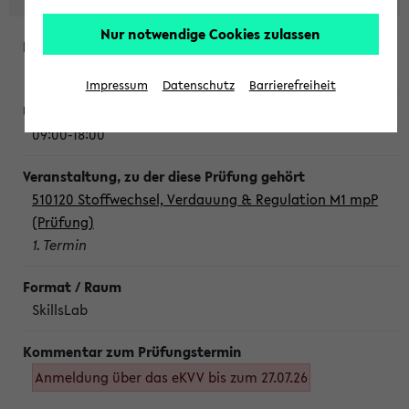
Nur notwendige Cookies zulassen
Montag, 10. August 2026
Impressum
Datenschutz
Barrierefreiheit
09:00-18:00
510120 Stoffwechsel, Verdauung & Regulation M1 mpP
(Prüfung)
1. Termin
SkillsLab
Anmeldung über das eKVV bis zum 27.07.26