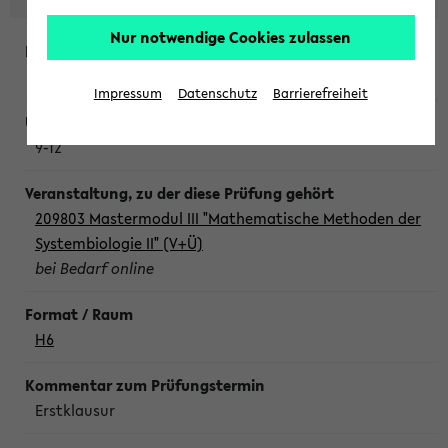
Nur notwendige Cookies zulassen
Freitag, 7. August 2026
Impressum
Datenschutz
Barrierefreiheit
9-12
209803 Mastermodul III "Mathematische Methoden der
Systembiologie II" (V+Ü)
bei Bedarf online
H6
Erstklausur