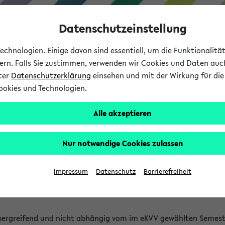
Datenschutzeinstellung
chnologien. Einige davon sind essentiell, um die Funktionalit
sern. Falls Sie zustimmen, verwenden wir Cookies und Daten auc
nter
Datenschutzerklärung
einsehen und mit der Wirkung für die 
ookies und Technologien.
Studium
Lehre
International
Alle akzeptieren
 Kürze stattfindende Verans
Nur notwendige Cookies zulassen
tfindenden Veranstaltungen gefunden!
Impressum
Datenschutz
Barrierefreiheit
bergreifend und nicht abhängig vom im eKVV gewählten Semest