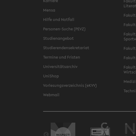
Karriere
Fakult
Litera
Mensa
Fakult
Hilfe und Notfall
Fakult
Personen-Suche (PEVZ)
Fakult
Studienangebot
Sportw
Studierendensekretariat
Fakult
Termine und Fristen
Fakult
Universitätsarchiv
Fakult
Wirtsc
UniShop
Medizi
Vorlesungsverzeichnis (eKVV)
Techni
Webmail