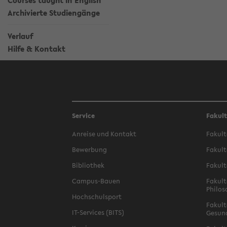
Courses taught in English
Archivierte Studiengänge
Verlauf
Hilfe & Kontakt
Service
Fakul
Anreise und Kontakt
Fakult
Bewerbung
Fakult
Bibliothek
Fakult
Campus-Bauen
Fakult
Philos
Hochschulsport
Fakult
IT-Services (BITS)
Gesun