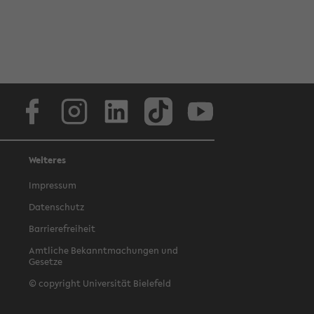
Facebook
Instagram
LinkedIn
TikTok
Youtube
Weiteres
Impressum
Datenschutz
Barrierefreiheit
Amtliche Bekanntmachungen und
Gesetze
© copyright Universität Bielefeld