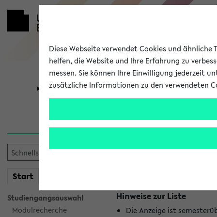
Diese Webseite verwendet Cookies und ähnliche Te
helfen, die Website und Ihre Erfahrung zu verbes
messen. Sie können Ihre Einwilligung jederzeit u
zusätzliche Informationen zu den verwendeten C
Universität
Forschung
Jetzt und in
Es wurden keine jetzt stat
mein
Start
eKVV
Hinweise zur Liste
Studiengangsauswahl
Modulrecherche
Die Anzeige ist semesterü