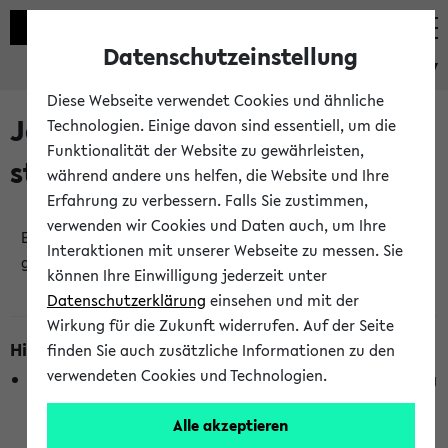
Datenschutzeinstellung
eKVV
Diese Webseite verwendet Cookies und ähnliche
Jetzt und in Kürze
Technologien. Einige davon sind essentiell, um die
Funktionalität der Website zu gewährleisten,
stattfindende Veranstaltungen
während andere uns helfen, die Website und Ihre
Erfahrung zu verbessern. Falls Sie zustimmen,
verwenden wir Cookies und Daten auch, um Ihre
Es wurden keine jetzt stattfindenden Veranstaltungen
Interaktionen mit unserer Webseite zu messen. Sie
gefunden!
können Ihre Einwilligung jederzeit unter
Datenschutzerklärung
einsehen und mit der
Wirkung für die Zukunft widerrufen. Auf der Seite
Hinweise zur Liste
finden Sie auch zusätzliche Informationen zu den
verwendeten Cookies und Technologien.
Die Anzeige ist semesterübergreifend und nicht abhängig
vom im eKVV gewählten Semester.
Alle akzeptieren