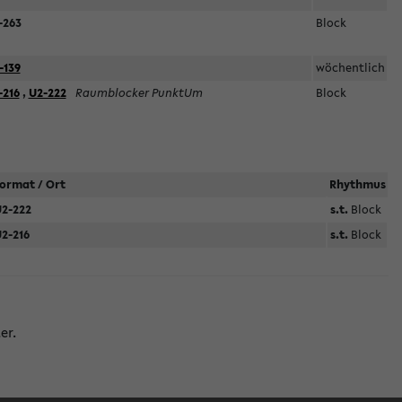
-263
Block
-139
wöchentlich
-216
,
U2-222
Raumblocker PunktUm
Block
ormat / Ort
Rhythmus
2-222
s.t.
Block
2-216
s.t.
Block
er.