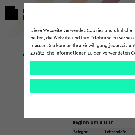
Diese Webseite verwendet Cookies und ähnliche Te
helfen, die Website und Ihre Erfahrung zu verbes
messen. Sie können Ihre Einwilligung jederzeit u
zusätzliche Informationen zu den verwendeten C
Universität
Forschung
Jetzt und in
Zu viele Veranstaltungen?
Fakultät wählen
Beginn um 8 Uhr
Belegnr
Lehrende*r