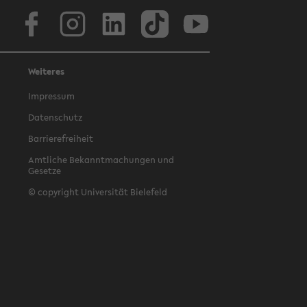
Facebook
Instagram
LinkedIn
TikTok
Youtube
Weiteres
Impressum
Datenschutz
Barrierefreiheit
Amtliche Bekanntmachungen und
Gesetze
© copyright Universität Bielefeld