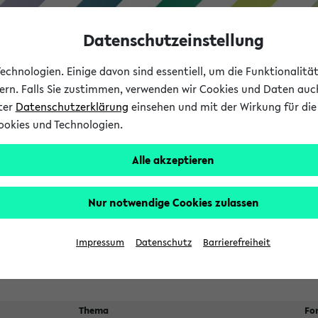
Datenschutzeinstellung
chnologien. Einige davon sind essentiell, um die Funktionalit
sern. Falls Sie zustimmen, verwenden wir Cookies und Daten auc
nter
Datenschutzerklärung
einsehen und mit der Wirkung für die 
ookies und Technologien.
Studium
Lehre
International
Alle akzeptieren
 Kürze stattfindende Verans
Nur notwendige Cookies zulassen
Suche:
Impressum
Datenschutz
Barrierefreiheit
Thema
Fo