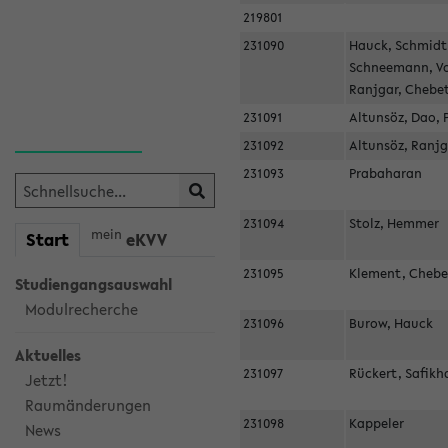
219801
231090
Hauck, Schmidt
Schneemann, V
Ranjgar, Chebe
231091
Altunsöz, Dao,
231092
Altunsöz, Ranj
231093
Prabaharan
231094
Stolz, Hemmer
mein
Start
eKVV
231095
Klement, Cheb
Studiengangsauswahl
Modulrecherche
231096
Burow, Hauck
Aktuelles
231097
Rückert, Safik
Jetzt!
Raumänderungen
231098
Kappeler
News