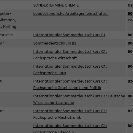
SONDERTERMINE CHEMIE
U2
peter-
Landeskundliche Arbeitsgemeinschaften
B0
olkmann,
Ra
t, Herling
 Porsche
Internationaler Sommerdeutschkurs B1
B0
gar
Sommerdeutschkurs B2
B0
Internationaler Sommerdeutschkurs C1:
B0
Fachsprache Wirtschaft
Internationaler Sommerdeutschkurs C1:
B0
Fachsprache Jura
et
Internationaler Sommerdeutschkurs C1:
B2
Fachsprache Gesellschaft und Politik
Internationaler Sommerdeutschkurs C1: Deutsche
B0
Wissenschaftssprache
hani
Internationaler Sommerdeutschkurs C1:
B2
Fachsprache Mechatronik
Internationaler Sommerdeutschkurs C1:
B0
Fachsprache Literatur