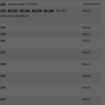
-241
Lerngruppe F. Thieke
wöchentlich
-233
,
B0-237
,
B2-266
,
B2-278
,
B2-280
Nur für
Block
umbuchungszwecke
-276
Block
-270
Block
-261
Block
-237
Block
-280
Block
-233
Block
-278
Block
-247
Block