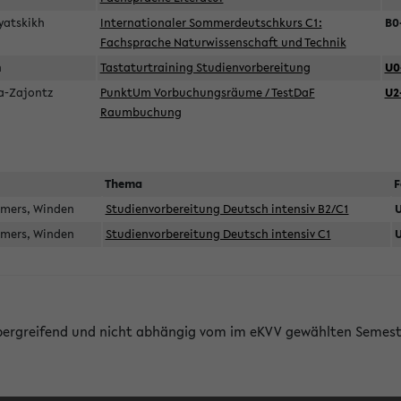
pyatskikh
Internationaler Sommerdeutschkurs C1:
B0
Fachsprache Naturwissenschaft und Technik
en
Tastaturtraining Studienvorbereitung
U0
ka-Zajontz
PunktUm Vorbuchungsräume / TestDaF
U2
Raumbuchung
Thema
F
mmers, Winden
Studienvorbereitung Deutsch intensiv B2/C1
U
mmers, Winden
Studienvorbereitung Deutsch intensiv C1
U
bergreifend und nicht abhängig vom im eKVV gewählten Semest