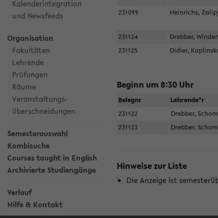
Kalenderintegration
231099
Heinrichs, Zali
und Newsfeeds
231124
Drebber, Wind
Organisation
Fakultäten
231125
Didier, Kaplins
Lehrende
Prüfungen
Beginn um 8:30 Uhr
Räume
Veranstaltungs-
Belegnr
Lehrende*r
überschneidungen
231122
Drebber, Scho
231123
Drebber, Scho
Semesterauswahl
Kombisuche
Courses taught in English
Hinweise zur Liste
Archivierte Studiengänge
Die Anzeige ist semesterü
Verlauf
Hilfe & Kontakt