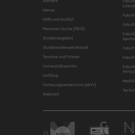
Karriere
Fakult
Litera
Mensa
Fakult
Hilfe und Notfall
Fakult
Personen-Suche (PEVZ)
Fakult
Studienangebot
Sportw
Studierendensekretariat
Fakult
Termine und Fristen
Fakult
Universitätsarchiv
Fakult
Wirtsc
UniShop
Medizi
Vorlesungsverzeichnis (eKVV)
Techni
Webmail