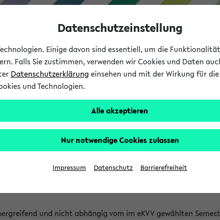
Datenschutzeinstellung
chnologien. Einige davon sind essentiell, um die Funktionalit
sern. Falls Sie zustimmen, verwenden wir Cookies und Daten auc
nter
Datenschutzerklärung
einsehen und mit der Wirkung für die 
ookies und Technologien.
Studium
Lehre
International
Alle akzeptieren
 Kürze stattfindende Verans
Nur notwendige Cookies zulassen
tfindenden Veranstaltungen gefunden!
Impressum
Datenschutz
Barrierefreiheit
bergreifend und nicht abhängig vom im eKVV gewählten Semest