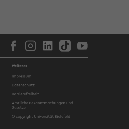
Facebook
Instagram
LinkedIn
TikTok
Youtube
Weiteres
Impressum
Datenschutz
Barrierefreiheit
Amtliche Bekanntmachungen und
Gesetze
© copyright Universität Bielefeld