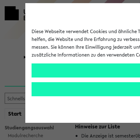
Diese Webseite verwendet Cookies und ähnliche Te
helfen, die Website und Ihre Erfahrung zu verbes
messen. Sie können Ihre Einwilligung jederzeit u
zusätzliche Informationen zu den verwendeten C
Universität
Forschung
Jetzt und in
Es wurden keine jetzt stat
mein
Start
eKVV
Hinweise zur Liste
Studiengangsauswahl
Modulrecherche
Die Anzeige ist semesterü