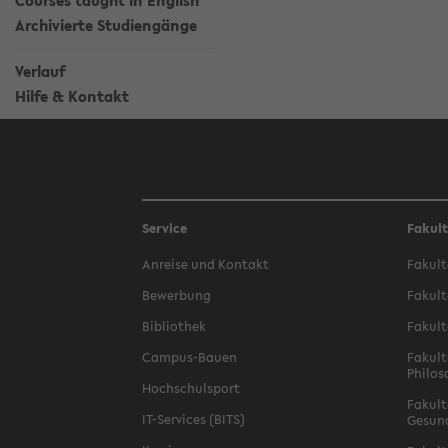
Courses taught in English
Archivierte Studiengänge
Verlauf
Hilfe & Kontakt
Service
Fakul
Anreise und Kontakt
Fakult
Bewerbung
Fakult
Bibliothek
Fakult
Campus-Bauen
Fakult
Philos
Hochschulsport
Fakult
IT-Services (BITS)
Gesun