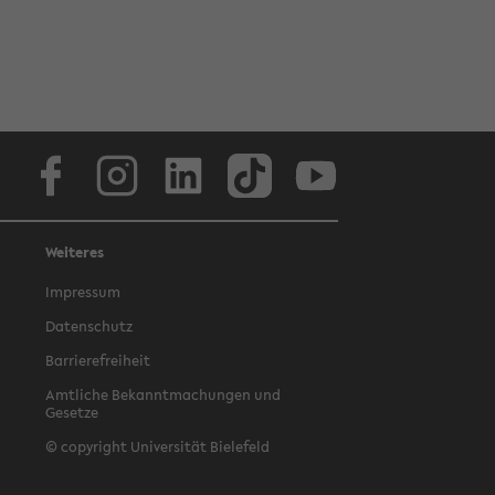
Facebook
Instagram
LinkedIn
TikTok
Youtube
Weiteres
Impressum
Datenschutz
Barrierefreiheit
Amtliche Bekanntmachungen und
Gesetze
© copyright Universität Bielefeld