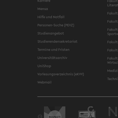
Karriere
Fakult
Litera
Mensa
Fakult
Hilfe und Notfall
Fakult
Personen-Suche (PEVZ)
Fakult
Studienangebot
Sportw
Studierendensekretariat
Fakult
Termine und Fristen
Fakult
Universitätsarchiv
Fakult
Wirtsc
UniShop
Medizi
Vorlesungsverzeichnis (eKVV)
Techni
Webmail