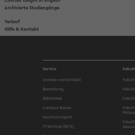
Courses taught in English
Archivierte Studiengänge
Verlauf
Hilfe & Kontakt
Service
Fakul
Anreise und Kontakt
Fakult
Bewerbung
Fakult
Bibliothek
Fakult
Campus-Bauen
Fakult
Philos
Hochschulsport
Fakult
IT-Services (BITS)
Gesun