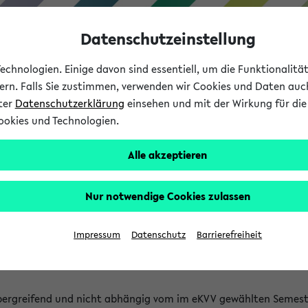
Datenschutzeinstellung
chnologien. Einige davon sind essentiell, um die Funktionalit
sern. Falls Sie zustimmen, verwenden wir Cookies und Daten auc
nter
Datenschutzerklärung
einsehen und mit der Wirkung für die 
ookies und Technologien.
Studium
Lehre
International
Alle akzeptieren
 Kürze stattfindende Verans
Nur notwendige Cookies zulassen
tfindenden Veranstaltungen gefunden!
Impressum
Datenschutz
Barrierefreiheit
bergreifend und nicht abhängig vom im eKVV gewählten Semest