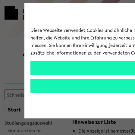
Diese Webseite verwendet Cookies und ähnliche Te
helfen, die Website und Ihre Erfahrung zu verbes
messen. Sie können Ihre Einwilligung jederzeit u
zusätzliche Informationen zu den verwendeten C
Universität
Forschung
Jetzt und in
Es wurden keine jetzt stat
mein
Start
eKVV
Hinweise zur Liste
Studiengangsauswahl
Modulrecherche
Die Anzeige ist semesterü