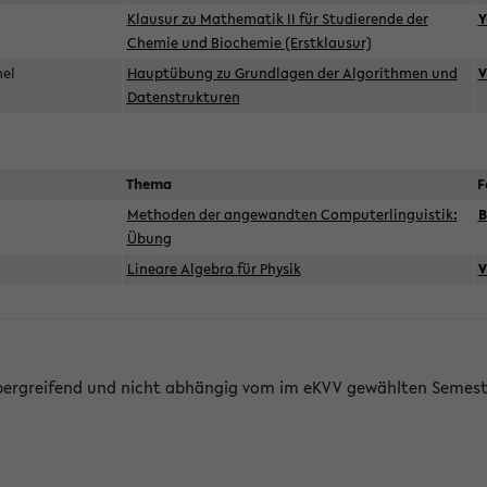
d
Klausur zu Mathematik II für Studierende der
Y
Chemie und Biochemie (Erstklausur)
mel
Hauptübung zu Grundlagen der Algorithmen und
V
Datenstrukturen
Thema
F
Methoden der angewandten Computerlinguistik:
B
Übung
Lineare Algebra für Physik
V
bergreifend und nicht abhängig vom im eKVV gewählten Semest