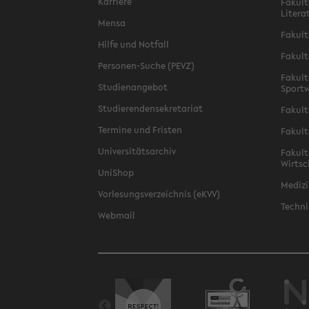
Karriere
Fakult
Litera
Mensa
Fakult
Hilfe und Notfall
Fakult
Personen-Suche (PEVZ)
Fakult
Studienangebot
Sportw
Studierendensekretariat
Fakult
Termine und Fristen
Fakult
Universitätsarchiv
Fakult
Wirtsc
UniShop
Medizi
Vorlesungsverzeichnis (eKVV)
Techni
Webmail