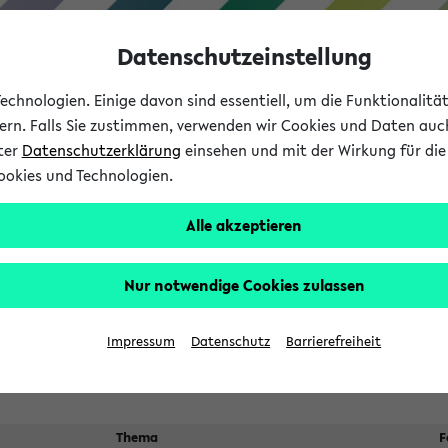
Datenschutzeinstellung
chnologien. Einige davon sind essentiell, um die Funktionalit
sern. Falls Sie zustimmen, verwenden wir Cookies und Daten auc
nter
Datenschutzerklärung
einsehen und mit der Wirkung für die 
ookies und Technologien.
Studium
Lehre
International
Alle akzeptieren
 Kürze stattfindende Verans
Nur notwendige Cookies zulassen
Suche:
Impressum
Datenschutz
Barrierefreiheit
Thema
F