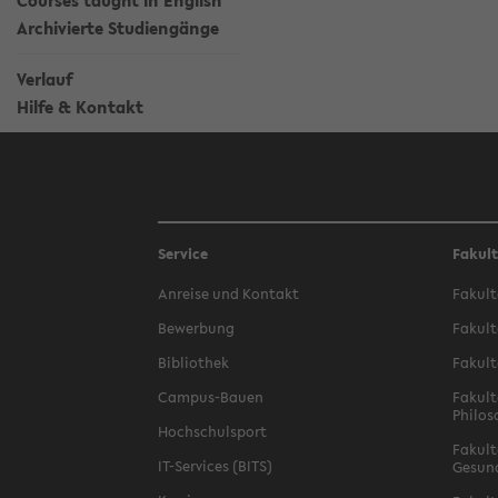
Courses taught in English
Archivierte Studiengänge
Verlauf
Hilfe & Kontakt
Service
Fakul
Anreise und Kontakt
Fakult
Bewerbung
Fakult
Bibliothek
Fakult
Campus-Bauen
Fakult
Philos
Hochschulsport
Fakult
IT-Services (BITS)
Gesun