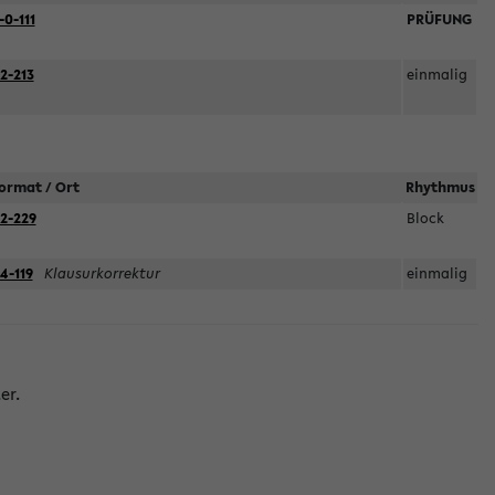
-0-111
PRÜFUNG
2-213
einmalig
ormat / Ort
Rhythmus
2-229
Block
4-119
Klausurkorrektur
einmalig
er.