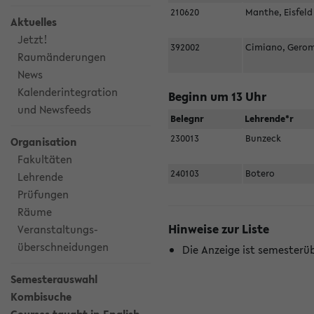
210620
Manthe, Eisfel
Aktuelles
Jetzt!
392002
Cimiano, Gero
Raumänderungen
News
Kalenderintegration
Beginn um 13 Uhr
und Newsfeeds
Belegnr
Lehrende*r
230013
Bunzeck
Organisation
Fakultäten
240103
Botero
Lehrende
Prüfungen
Räume
Hinweise zur Liste
Veranstaltungs-
überschneidungen
Die Anzeige ist semesterü
Semesterauswahl
Kombisuche