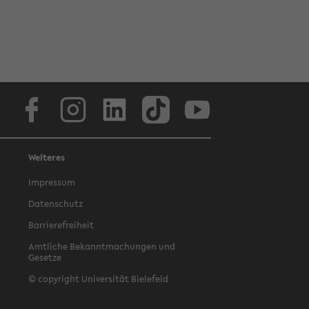
Facebook
Instagram
LinkedIn
TikTok
Youtube
Weiteres
Impressum
Datenschutz
Barrierefreiheit
Amtliche Bekanntmachungen und
Gesetze
© copyright Universität Bielefeld