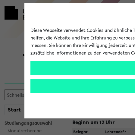
Diese Webseite verwendet Cookies und ähnliche Te
helfen, die Website und Ihre Erfahrung zu verbes
messen. Sie können Ihre Einwilligung jederzeit u
zusätzliche Informationen zu den verwendeten C
Universität
Forschung
Jetzt und in
Zu viele Veranstaltungen?
Fakultät wählen
mein
Start
eKVV
Beginn um 12 Uhr
Studiengangsauswahl
Modulrecherche
Belegnr
Lehrende*r