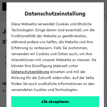
Datenschutzeinstellung
eKVV
Diese Webseite verwendet Cookies und ähnliche
Jetzt und in Kürze
Technologien. Einige davon sind essentiell, um die
Funktionalität der Website zu gewährleisten,
stattfindende Veranstaltungen
während andere uns helfen, die Website und Ihre
Erfahrung zu verbessern. Falls Sie zustimmen,
verwenden wir Cookies und Daten auch, um Ihre
Es wurden keine jetzt stattfindenden Veranstaltungen
Interaktionen mit unserer Webseite zu messen. Sie
gefunden!
können Ihre Einwilligung jederzeit unter
Datenschutzerklärung
einsehen und mit der
Wirkung für die Zukunft widerrufen. Auf der Seite
Hinweise zur Liste
finden Sie auch zusätzliche Informationen zu den
verwendeten Cookies und Technologien.
Die Anzeige ist semesterübergreifend und nicht abhängig
vom im eKVV gewählten Semester.
Alle akzeptieren