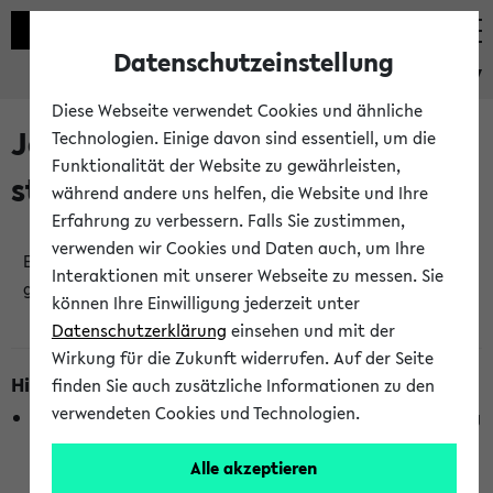
Datenschutzeinstellung
eKVV
Diese Webseite verwendet Cookies und ähnliche
Jetzt und in Kürze
Technologien. Einige davon sind essentiell, um die
Funktionalität der Website zu gewährleisten,
stattfindende Veranstaltungen
während andere uns helfen, die Website und Ihre
Erfahrung zu verbessern. Falls Sie zustimmen,
verwenden wir Cookies und Daten auch, um Ihre
Es wurden keine jetzt stattfindenden Veranstaltungen
Interaktionen mit unserer Webseite zu messen. Sie
gefunden!
können Ihre Einwilligung jederzeit unter
Datenschutzerklärung
einsehen und mit der
Wirkung für die Zukunft widerrufen. Auf der Seite
Hinweise zur Liste
finden Sie auch zusätzliche Informationen zu den
verwendeten Cookies und Technologien.
Die Anzeige ist semesterübergreifend und nicht abhängig
vom im eKVV gewählten Semester.
Alle akzeptieren