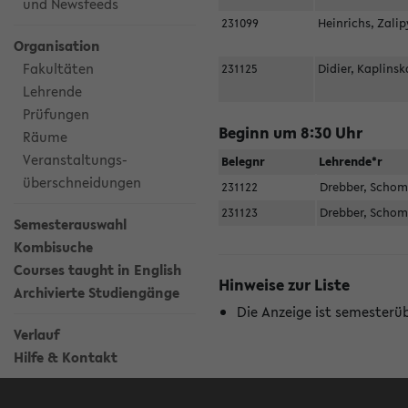
und Newsfeeds
231099
Heinrichs, Zali
Organisation
Fakultäten
231125
Didier, Kaplins
Lehrende
Prüfungen
Beginn um 8:30 Uhr
Räume
Veranstaltungs-
Belegnr
Lehrende*r
überschneidungen
231122
Drebber, Scho
231123
Drebber, Scho
Semesterauswahl
Kombisuche
Courses taught in English
Hinweise zur Liste
Archivierte Studiengänge
Die Anzeige ist semesterü
Verlauf
Hilfe & Kontakt