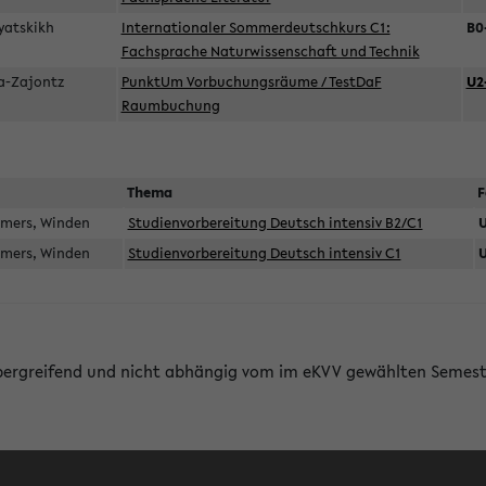
pyatskikh
Internationaler Sommerdeutschkurs C1:
B0
Fachsprache Naturwissenschaft und Technik
ka-Zajontz
PunktUm Vorbuchungsräume / TestDaF
U2
Raumbuchung
Thema
F
mmers, Winden
Studienvorbereitung Deutsch intensiv B2/C1
U
mmers, Winden
Studienvorbereitung Deutsch intensiv C1
U
bergreifend und nicht abhängig vom im eKVV gewählten Semest