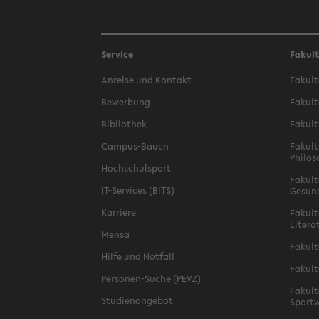
Service
Fakul
Anreise und Kontakt
Fakult
Bewerbung
Fakult
Bibliothek
Fakult
Campus-Bauen
Fakult
Philos
Hochschulsport
Fakult
IT-Services (BITS)
Gesun
Karriere
Fakult
Litera
Mensa
Fakult
Hilfe und Notfall
Fakult
Personen-Suche (PEVZ)
Fakult
Studienangebot
Sportw