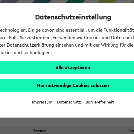
Datenschutzeinstellung
chnologien. Einige davon sind essentiell, um die Funktionalit
sern. Falls Sie zustimmen, verwenden wir Cookies und Daten auc
nter
Datenschutzerklärung
einsehen und mit der Wirkung für die 
ookies und Technologien.
Studium
Lehre
International
Alle akzeptieren
 Kürze stattfindende Verans
Nur notwendige Cookies zulassen
Suche:
Impressum
Datenschutz
Barrierefreiheit
Thema
Fo