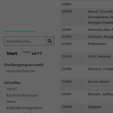
219801
231090
Hauck, Schmidt
Schneemann, V
Ranjgar, Chebe
231091
Altunsöz, Dao,
231092
Altunsöz, Ranj
231093
Prabaharan
mein
Start
eKVV
231094
Stolz, Hemmer
Studiengangsauswahl
231095
Klement, Cheb
Modulrecherche
231096
Burow, Hauck
Aktuelles
Jetzt!
231097
Rückert, Safik
Raumänderungen
News
231098
Kappeler
Kalenderintegration