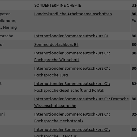
SONDERTERMINE CHEMIE
U2
peter-
Landeskundliche Arbeitsgemeinschaften
B0
olkmann,
Ra
t, Herling
 Porsche
Internationaler Sommerdeutschkurs B1
B0
gar
Sommerdeutschkurs B2
B0
Internationaler Sommerdeutschkurs C1:
B0
Fachsprache Wirtschaft
Internationaler Sommerdeutschkurs C1:
B0
Fachsprache Jura
et
Internationaler Sommerdeutschkurs C1:
B2
Fachsprache Gesellschaft und Politik
Internationaler Sommerdeutschkurs C1: Deutsche
B0
Wissenschaftssprache
hani
Internationaler Sommerdeutschkurs C1:
B2
Fachsprache Mechatronik
Internationaler Sommerdeutschkurs C1:
B0
Fachsprache Literatur