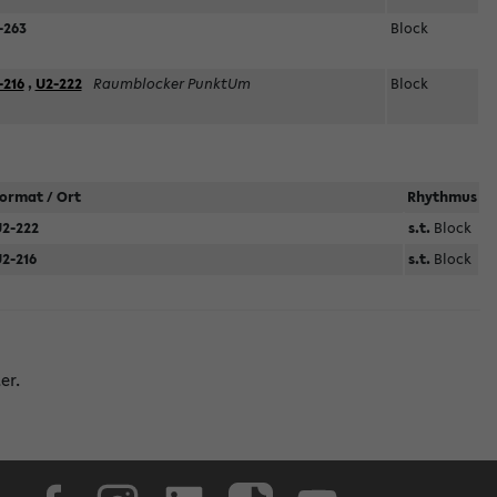
-263
Block
-216
,
U2-222
Raumblocker PunktUm
Block
ormat / Ort
Rhythmus
2-222
s.t.
Block
2-216
s.t.
Block
er.
Facebook
Instagram
LinkedIn
TikTok
Youtube