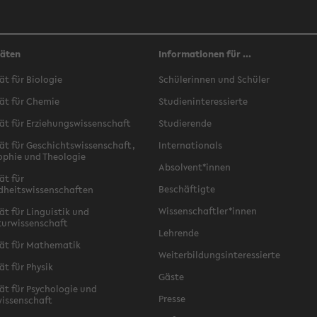
täten
Informationen für ...
ät für Biologie
Schülerinnen und Schüler
ät für Chemie
Studieninteressierte
ät für Erziehungswissenschaft
Studierende
ät für Geschichtswissenschaft,
Internationals
ophie und Theologie
Absolvent*innen
ät für
Beschäftigte
dheitswissenschaften
Wissenschaftler*innen
ät für Linguistik und
turwissenschaft
Lehrende
ät für Mathematik
Weiterbildungsinteressierte
ät für Physik
Gäste
ät für Psychologie und
Presse
issenschaft