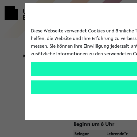
Diese Webseite verwendet Cookies und ähnliche Te
helfen, die Website und Ihre Erfahrung zu verbes
messen. Sie können Ihre Einwilligung jederzeit u
zusätzliche Informationen zu den verwendeten C
Universität
Forschung
Jetzt und in
Zu viele Veranstaltungen?
Fakultät wählen
Beginn um 8 Uhr
Belegnr
Lehrende*r