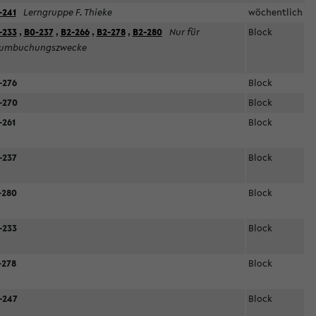
-241
Lerngruppe F. Thieke
wöchentlich
-233
,
B0-237
,
B2-266
,
B2-278
,
B2-280
Nur für
Block
umbuchungszwecke
-276
Block
-270
Block
-261
Block
-237
Block
-280
Block
-233
Block
-278
Block
-247
Block