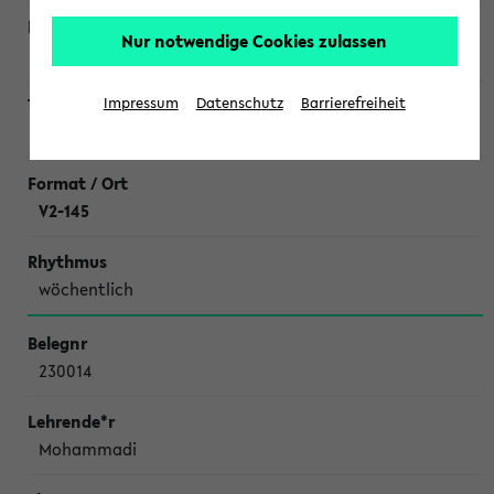
Nur notwendige Cookies zulassen
Schweiger
Impressum
Datenschutz
Barrierefreiheit
Literaturseminar Chemische Ökologie
V2-145
wöchentlich
230014
Mohammadi