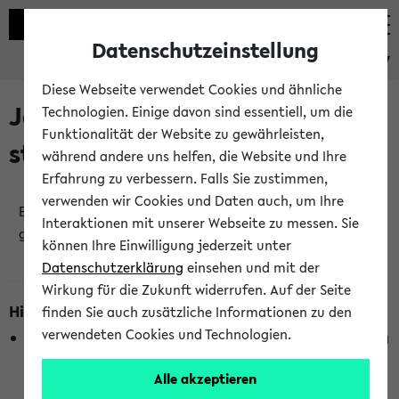
Datenschutzeinstellung
eKVV
Diese Webseite verwendet Cookies und ähnliche
Jetzt und in Kürze
Technologien. Einige davon sind essentiell, um die
Funktionalität der Website zu gewährleisten,
stattfindende Veranstaltungen
während andere uns helfen, die Website und Ihre
Erfahrung zu verbessern. Falls Sie zustimmen,
verwenden wir Cookies und Daten auch, um Ihre
Es wurden keine jetzt stattfindenden Veranstaltungen
Interaktionen mit unserer Webseite zu messen. Sie
gefunden!
können Ihre Einwilligung jederzeit unter
Datenschutzerklärung
einsehen und mit der
Wirkung für die Zukunft widerrufen. Auf der Seite
Hinweise zur Liste
finden Sie auch zusätzliche Informationen zu den
verwendeten Cookies und Technologien.
Die Anzeige ist semesterübergreifend und nicht abhängig
vom im eKVV gewählten Semester.
Alle akzeptieren