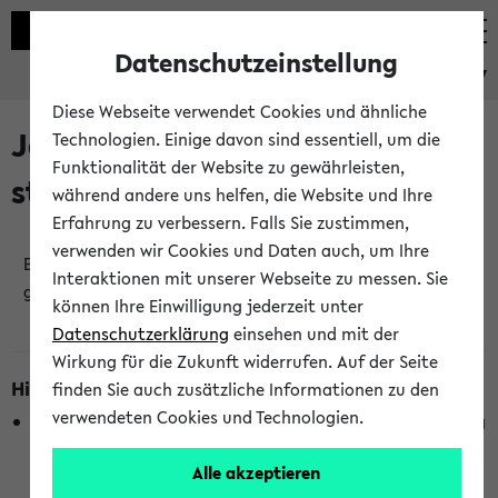
Datenschutzeinstellung
eKVV
Diese Webseite verwendet Cookies und ähnliche
Jetzt und in Kürze
Technologien. Einige davon sind essentiell, um die
Funktionalität der Website zu gewährleisten,
stattfindende Veranstaltungen
während andere uns helfen, die Website und Ihre
Erfahrung zu verbessern. Falls Sie zustimmen,
verwenden wir Cookies und Daten auch, um Ihre
Es wurden keine jetzt stattfindenden Veranstaltungen
Interaktionen mit unserer Webseite zu messen. Sie
gefunden!
können Ihre Einwilligung jederzeit unter
Datenschutzerklärung
einsehen und mit der
Wirkung für die Zukunft widerrufen. Auf der Seite
Hinweise zur Liste
finden Sie auch zusätzliche Informationen zu den
verwendeten Cookies und Technologien.
Die Anzeige ist semesterübergreifend und nicht abhängig
vom im eKVV gewählten Semester.
Alle akzeptieren