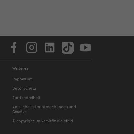
Facebook
Instagram
LinkedIn
TikTok
Youtube
Weiteres
Impressum
Datenschutz
Barrierefreiheit
Amtliche Bekanntmachungen und
Gesetze
© copyright Universität Bielefeld