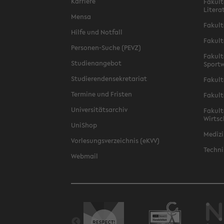
Karriere
Fakult
Litera
Mensa
Fakult
Hilfe und Notfall
Fakult
Personen-Suche (PEVZ)
Fakult
Studienangebot
Sportw
Studierendensekretariat
Fakult
Termine und Fristen
Fakult
Universitätsarchiv
Fakult
Wirtsc
UniShop
Medizi
Vorlesungsverzeichnis (eKVV)
Techni
Webmail