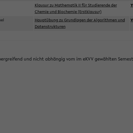
d
Klausur zu Mathematik II für Studierende der
Y
Chemie und Biochemie (Erstklausur)
mel
Hauptübung zu Grundlagen der Algorithmen und
V
Datenstrukturen
bergreifend und nicht abhängig vom im eKVV gewählten Semest