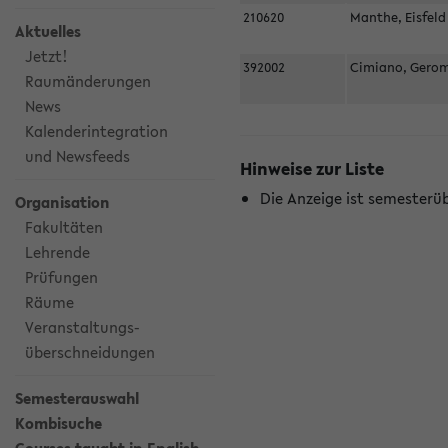
210620
Manthe, Eisfel
Aktuelles
Jetzt!
392002
Cimiano, Gero
Raumänderungen
News
Kalenderintegration
und Newsfeeds
Hinweise zur Liste
Die Anzeige ist semesterü
Organisation
Fakultäten
Lehrende
Prüfungen
Räume
Veranstaltungs-
überschneidungen
Semesterauswahl
Kombisuche