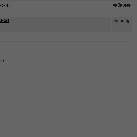
-0-111
PRÜFUNG
2-213
einmalig
er.