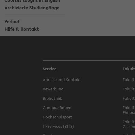
Courses taught in English
Archivierte Studiengänge
Verlauf
Hilfe & Kontakt
Service
Fakul
Anreise und Kontakt
Fakult
Bewerbung
Fakult
Bibliothek
Fakult
Campus-Bauen
Fakult
Philos
Hochschulsport
Fakult
IT-Services (BITS)
Gesun