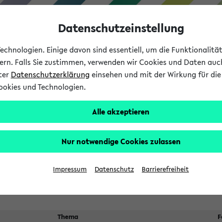
Datenschutzeinstellung
chnologien. Einige davon sind essentiell, um die Funktionalit
sern. Falls Sie zustimmen, verwenden wir Cookies und Daten auc
nter
Datenschutzerklärung
einsehen und mit der Wirkung für die 
ookies und Technologien.
Studium
Lehre
International
Alle akzeptieren
 Kürze stattfindende Verans
Nur notwendige Cookies zulassen
Suche:
Impressum
Datenschutz
Barrierefreiheit
Thema
F