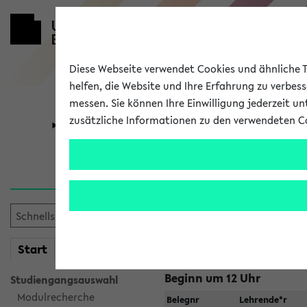
Diese Webseite verwendet Cookies und ähnliche Te
helfen, die Website und Ihre Erfahrung zu verbes
messen. Sie können Ihre Einwilligung jederzeit u
zusätzliche Informationen zu den verwendeten C
Universität
Forschung
Jetzt und in
Zu viele Veranstaltungen?
Fakultät wählen
mein
Start
eKVV
Beginn um 12 Uhr
Studiengangsauswahl
Modulrecherche
Belegnr
Lehrende*r