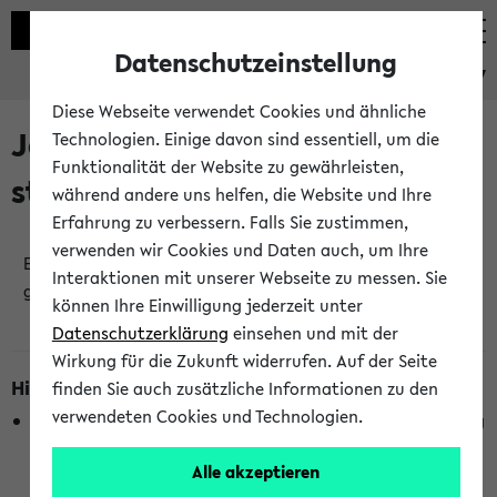
Datenschutzeinstellung
eKVV
Diese Webseite verwendet Cookies und ähnliche
Jetzt und in Kürze
Technologien. Einige davon sind essentiell, um die
Funktionalität der Website zu gewährleisten,
stattfindende Veranstaltungen
während andere uns helfen, die Website und Ihre
Erfahrung zu verbessern. Falls Sie zustimmen,
verwenden wir Cookies und Daten auch, um Ihre
Es wurden keine jetzt stattfindenden Veranstaltungen
Interaktionen mit unserer Webseite zu messen. Sie
gefunden!
können Ihre Einwilligung jederzeit unter
Datenschutzerklärung
einsehen und mit der
Wirkung für die Zukunft widerrufen. Auf der Seite
Hinweise zur Liste
finden Sie auch zusätzliche Informationen zu den
verwendeten Cookies und Technologien.
Die Anzeige ist semesterübergreifend und nicht abhängig
vom im eKVV gewählten Semester.
Alle akzeptieren