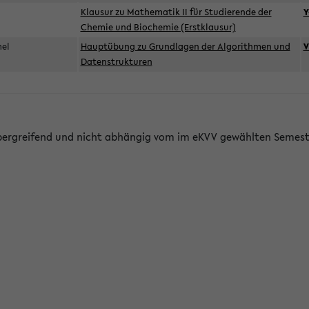
d
Klausur zu Mathematik II für Studierende der
Y
Chemie und Biochemie (Erstklausur)
mel
Hauptübung zu Grundlagen der Algorithmen und
V
Datenstrukturen
bergreifend und nicht abhängig vom im eKVV gewählten Semest