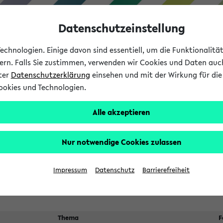
Datenschutzeinstellung
chnologien. Einige davon sind essentiell, um die Funktionalit
sern. Falls Sie zustimmen, verwenden wir Cookies und Daten auc
nter
Datenschutzerklärung
einsehen und mit der Wirkung für die 
ookies und Technologien.
Studium
Lehre
International
Alle akzeptieren
 Kürze stattfindende Verans
Nur notwendige Cookies zulassen
Suche:
Impressum
Datenschutz
Barrierefreiheit
Thema
F