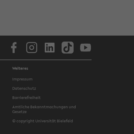
Facebook
Instagram
LinkedIn
TikTok
Youtube
Weiteres
Impressum
Datenschutz
Barrierefreiheit
Amtliche Bekanntmachungen und
Gesetze
© copyright Universität Bielefeld