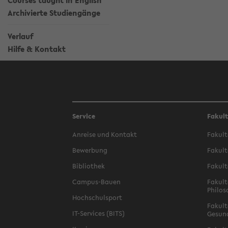
Courses taught in English
Archivierte Studiengänge
Verlauf
Hilfe & Kontakt
Service
Fakul
Anreise und Kontakt
Fakult
Bewerbung
Fakult
Bibliothek
Fakult
Campus-Bauen
Fakult
Philos
Hochschulsport
Fakult
IT-Services (BITS)
Gesun