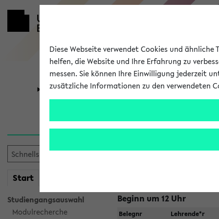
Diese Webseite verwendet Cookies und ähnliche Te
helfen, die Website und Ihre Erfahrung zu verbes
messen. Sie können Ihre Einwilligung jederzeit u
zusätzliche Informationen zu den verwendeten C
Universität
Forschung
Jetzt und in
Zu viele Veranstaltungen?
Fakultät wählen
mein
Start
eKVV
Beginn um 12 Uhr
Studiengangsauswahl
Modulrecherche
Belegnr
Lehrende*r