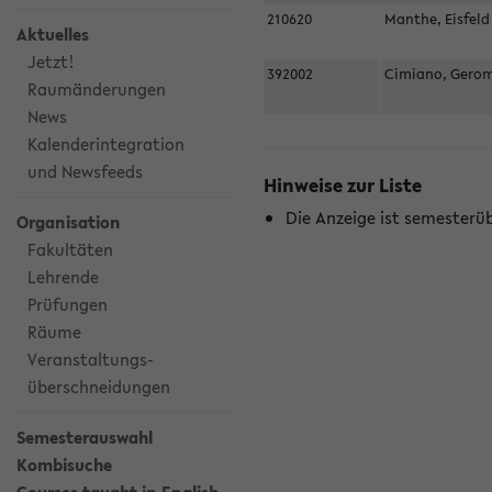
210620
Manthe, Eisfel
Aktuelles
Jetzt!
392002
Cimiano, Gero
Raumänderungen
News
Kalenderintegration
und Newsfeeds
Hinweise zur Liste
Die Anzeige ist semesterü
Organisation
Fakultäten
Lehrende
Prüfungen
Räume
Veranstaltungs-
überschneidungen
Semesterauswahl
Kombisuche