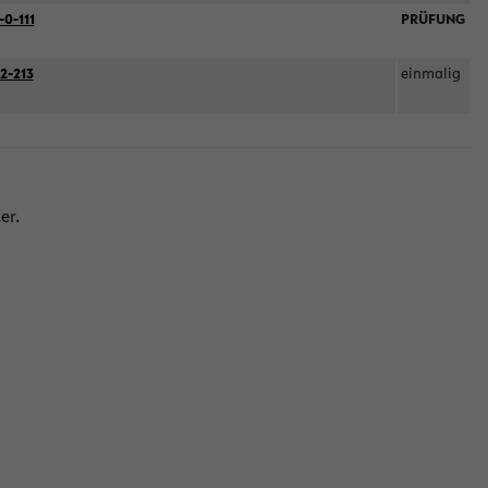
-0-111
PRÜFUNG
2-213
einmalig
er.