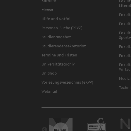
Karriere
Fakult
Litera
Mensa
Fakult
Hilfe und Notfall
Fakult
Personen-Suche (PEVZ)
Fakult
Studienangebot
Sportw
Studierendensekretariat
Fakult
Termine und Fristen
Fakult
Universitätsarchiv
Fakult
Wirtsc
UniShop
Medizi
Vorlesungsverzeichnis (eKVV)
Techni
Webmail