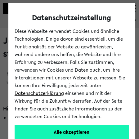
Datenschutzeinstellung
eKVV
Diese Webseite verwendet Cookies und ähnliche
Jetzt und in Kürze
Technologien. Einige davon sind essentiell, um die
Funktionalität der Website zu gewährleisten,
stattfindende Veranstaltungen
während andere uns helfen, die Website und Ihre
Erfahrung zu verbessern. Falls Sie zustimmen,
verwenden wir Cookies und Daten auch, um Ihre
Es wurden keine jetzt stattfindenden Veranstaltungen
Interaktionen mit unserer Webseite zu messen. Sie
gefunden!
können Ihre Einwilligung jederzeit unter
Datenschutzerklärung
einsehen und mit der
Wirkung für die Zukunft widerrufen. Auf der Seite
Hinweise zur Liste
finden Sie auch zusätzliche Informationen zu den
verwendeten Cookies und Technologien.
Die Anzeige ist semesterübergreifend und nicht abhängig
vom im eKVV gewählten Semester.
Alle akzeptieren