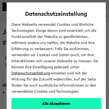
Datenschutzeinstellung
eKVV
Diese Webseite verwendet Cookies und ähnliche
Jetzt und in Kürze
Technologien. Einige davon sind essentiell, um die
Funktionalität der Website zu gewährleisten,
stattfindende Veranstaltungen
während andere uns helfen, die Website und Ihre
Erfahrung zu verbessern. Falls Sie zustimmen,
verwenden wir Cookies und Daten auch, um Ihre
Es wurden keine jetzt stattfindenden Veranstaltungen
Interaktionen mit unserer Webseite zu messen. Sie
gefunden!
können Ihre Einwilligung jederzeit unter
Datenschutzerklärung
einsehen und mit der
Wirkung für die Zukunft widerrufen. Auf der Seite
Hinweise zur Liste
finden Sie auch zusätzliche Informationen zu den
verwendeten Cookies und Technologien.
Die Anzeige ist semesterübergreifend und nicht abhängig
vom im eKVV gewählten Semester.
Alle akzeptieren