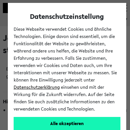
Datenschutzeinstellung
eKVV
Diese Webseite verwendet Cookies und ähnliche
Jetzt und in Kürze
Technologien. Einige davon sind essentiell, um die
Funktionalität der Website zu gewährleisten,
stattfindende Veranstaltungen
während andere uns helfen, die Website und Ihre
Erfahrung zu verbessern. Falls Sie zustimmen,
verwenden wir Cookies und Daten auch, um Ihre
Es wurden keine jetzt stattfindenden Veranstaltungen
Interaktionen mit unserer Webseite zu messen. Sie
gefunden!
können Ihre Einwilligung jederzeit unter
Datenschutzerklärung
einsehen und mit der
Wirkung für die Zukunft widerrufen. Auf der Seite
Hinweise zur Liste
finden Sie auch zusätzliche Informationen zu den
verwendeten Cookies und Technologien.
Die Anzeige ist semesterübergreifend und nicht abhängig
vom im eKVV gewählten Semester.
Alle akzeptieren