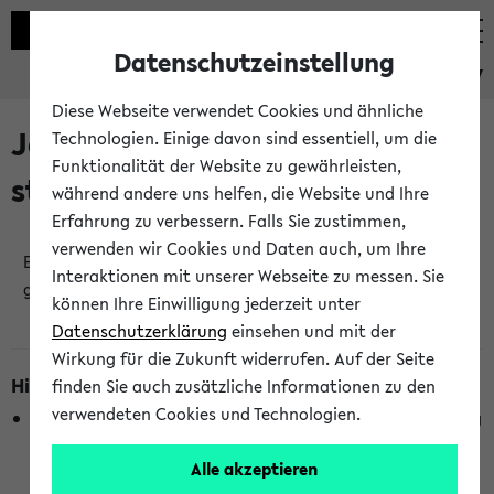
Datenschutzeinstellung
eKVV
Diese Webseite verwendet Cookies und ähnliche
Jetzt und in Kürze
Technologien. Einige davon sind essentiell, um die
Funktionalität der Website zu gewährleisten,
stattfindende Veranstaltungen
während andere uns helfen, die Website und Ihre
Erfahrung zu verbessern. Falls Sie zustimmen,
verwenden wir Cookies und Daten auch, um Ihre
Es wurden keine jetzt stattfindenden Veranstaltungen
Interaktionen mit unserer Webseite zu messen. Sie
gefunden!
können Ihre Einwilligung jederzeit unter
Datenschutzerklärung
einsehen und mit der
Wirkung für die Zukunft widerrufen. Auf der Seite
Hinweise zur Liste
finden Sie auch zusätzliche Informationen zu den
verwendeten Cookies und Technologien.
Die Anzeige ist semesterübergreifend und nicht abhängig
vom im eKVV gewählten Semester.
Alle akzeptieren