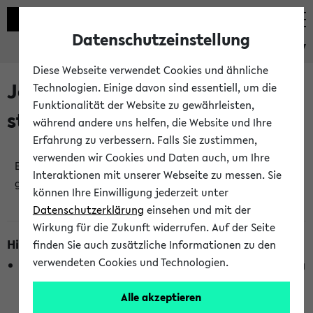
Datenschutzeinstellung
eKVV
Diese Webseite verwendet Cookies und ähnliche
Jetzt und in Kürze
Technologien. Einige davon sind essentiell, um die
Funktionalität der Website zu gewährleisten,
stattfindende Veranstaltungen
während andere uns helfen, die Website und Ihre
Erfahrung zu verbessern. Falls Sie zustimmen,
verwenden wir Cookies und Daten auch, um Ihre
Es wurden keine jetzt stattfindenden Veranstaltungen
Interaktionen mit unserer Webseite zu messen. Sie
gefunden!
können Ihre Einwilligung jederzeit unter
Datenschutzerklärung
einsehen und mit der
Wirkung für die Zukunft widerrufen. Auf der Seite
Hinweise zur Liste
finden Sie auch zusätzliche Informationen zu den
verwendeten Cookies und Technologien.
Die Anzeige ist semesterübergreifend und nicht abhängig
vom im eKVV gewählten Semester.
Alle akzeptieren