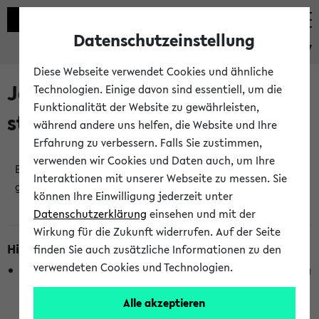
Datenschutzeinstellung
eKVV
Diese Webseite verwendet Cookies und ähnliche
Jetzt und in Kürze
Technologien. Einige davon sind essentiell, um die
Funktionalität der Website zu gewährleisten,
stattfindende Veranstaltungen
während andere uns helfen, die Website und Ihre
Erfahrung zu verbessern. Falls Sie zustimmen,
verwenden wir Cookies und Daten auch, um Ihre
Es wurden keine jetzt stattfindenden Veranstaltungen
Interaktionen mit unserer Webseite zu messen. Sie
gefunden!
können Ihre Einwilligung jederzeit unter
Datenschutzerklärung
einsehen und mit der
Wirkung für die Zukunft widerrufen. Auf der Seite
Hinweise zur Liste
finden Sie auch zusätzliche Informationen zu den
verwendeten Cookies und Technologien.
Die Anzeige ist semesterübergreifend und nicht abhängig
vom im eKVV gewählten Semester.
Alle akzeptieren