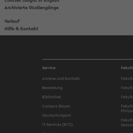
Courses taught in English
Archivierte Studiengänge
Verlauf
Hilfe & Kontakt
Service
Fakul
Anreise und Kontakt
Fakult
Bewerbung
Fakult
Bibliothek
Fakult
Campus-Bauen
Fakult
Philos
Hochschulsport
Fakult
IT-Services (BITS)
Gesun