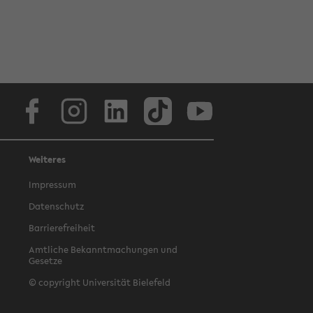
Facebook
Instagram
LinkedIn
TikTok
Youtube
Weiteres
Impressum
Datenschutz
Barrierefreiheit
Amtliche Bekanntmachungen und
Gesetze
© copyright Universität Bielefeld