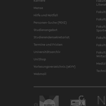
Karriere
Fakult
Litera
Mensa
Fakult
Hilfe und Notfall
Fakult
Personen-Suche (PEVZ)
Fakult
Studienangebot
Sportw
Studierendensekretariat
Fakult
Termine und Fristen
Fakult
Universitätsarchiv
Fakult
Wirtsc
UniShop
Medizi
Vorlesungsverzeichnis (eKVV)
Techni
Webmail