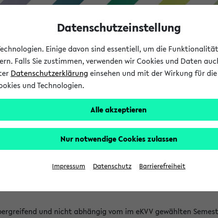
Datenschutzeinstellung
chnologien. Einige davon sind essentiell, um die Funktionalit
sern. Falls Sie zustimmen, verwenden wir Cookies und Daten auc
nter
Datenschutzerklärung
einsehen und mit der Wirkung für die 
ookies und Technologien.
Studium
Lehre
International
Alle akzeptieren
 Kürze stattfindende Verans
Nur notwendige Cookies zulassen
tfindenden Veranstaltungen gefunden!
Impressum
Datenschutz
Barrierefreiheit
bergreifend und nicht abhängig vom im eKVV gewählten Semest