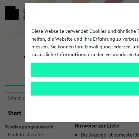
Diese Webseite verwendet Cookies und ähnliche Te
helfen, die Website und Ihre Erfahrung zu verbes
messen. Sie können Ihre Einwilligung jederzeit u
zusätzliche Informationen zu den verwendeten C
Universität
Forschung
Jetzt und in
Es wurden keine jetzt stat
mein
Start
eKVV
Hinweise zur Liste
Studiengangsauswahl
Modulrecherche
Die Anzeige ist semesterü